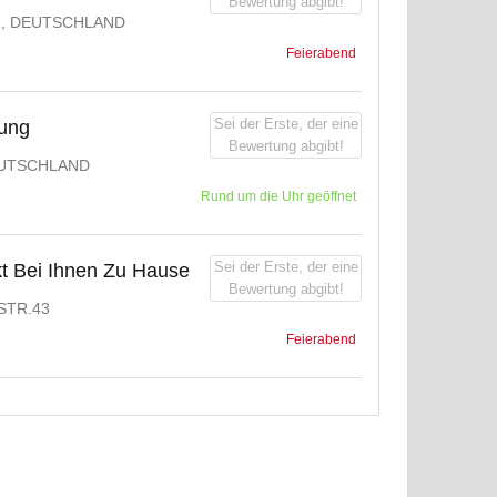
Bewertung abgibt!
R, DEUTSCHLAND
Feierabend
Sei der Erste, der eine
gung
Bewertung abgibt!
UTSCHLAND
Rund um die Uhr geöffnet
Sei der Erste, der eine
kt Bei Ihnen Zu Hause
Bewertung abgibt!
STR.43
Feierabend