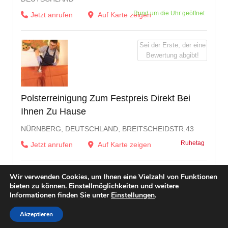
Rund um die Uhr geöffnet
Jetzt anrufen
Auf Karte zeigen
Sei der Erste, der eine
Bewertung abgibt!
Polsterreinigung Zum Festpreis Direkt Bei
Ihnen Zu Hause
NÜRNBERG, DEUTSCHLAND, BREITSCHEIDSTR.43
Ruhetag
Jetzt anrufen
Auf Karte zeigen
Wir verwenden Cookies, um Ihnen eine Vielzahl von Funktionen
bieten zu können. Einstellmöglichkeiten und weitere
Informationen finden Sie unter
Einstellungen
.
Akzeptieren