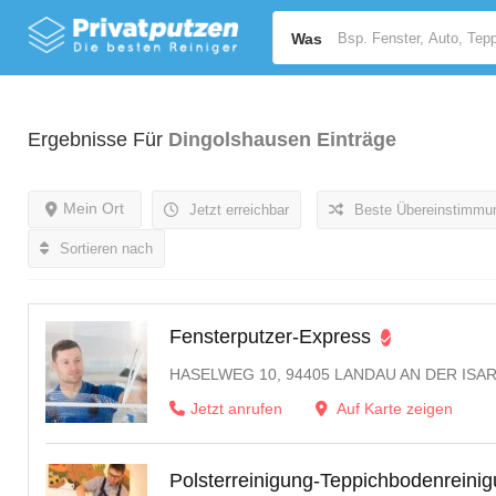
Was
Ergebnisse Für
Dingolshausen
Einträge
Mein Ort
Jetzt erreichbar
Beste Übereinstimmu
Sortieren nach
Fensterputzer-Express
HASELWEG 10, 94405 LANDAU AN DER ISA
Jetzt anrufen
Auf Karte zeigen
Polsterreinigung-Teppichbodenreini