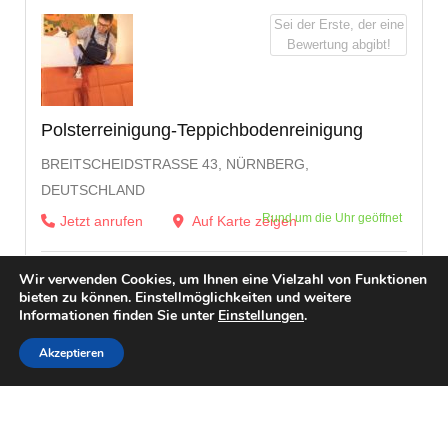
Sei der Erste, der eine
Bewertung abgibt!
Polsterreinigung-Teppichbodenreinigung
BREITSCHEIDSTRASSE 43, NÜRNBERG, D
EUTSCHLAND
Rund um die Uhr geöffnet
Jetzt anrufen
Auf Karte zeigen
Wir verwenden Cookies, um Ihnen eine Vielzahl von Funktionen
bieten zu können. Einstellmöglichkeiten und weitere
Informationen finden Sie unter
Einstellungen
.
Akzeptieren