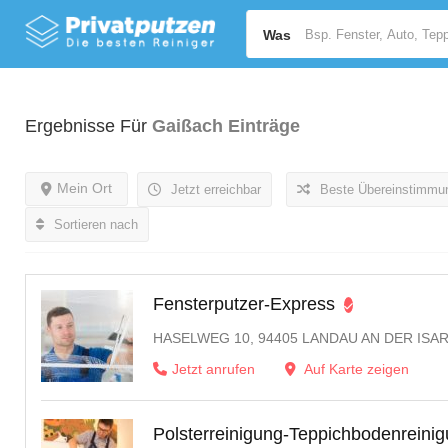
Was
Ergebnisse Für
Gaißach
Einträge
Mein Ort
Jetzt erreichbar
Beste Übereinstimmu
Sortieren nach
Fensterputzer-Express
HASELWEG 10, 94405 LANDAU AN DER ISA
Jetzt anrufen
Auf Karte zeigen
Polsterreinigung-Teppichbodenreini