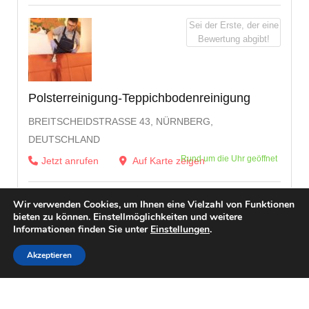
Sei der Erste, der eine
Bewertung abgibt!
Polsterreinigung-Teppichbodenreinigung
BREITSCHEIDSTRASSE 43, NÜRNBERG, D
EUTSCHLAND
Rund um die Uhr geöffnet
Jetzt anrufen
Auf Karte zeigen
Wir verwenden Cookies, um Ihnen eine Vielzahl von Funktionen
bieten zu können. Einstellmöglichkeiten und weitere
Informationen finden Sie unter
Einstellungen
.
Akzeptieren