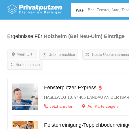
Was
Ergebnisse Für
Holzheim (bei Neu-Ulm)
Einträge
Mein Ort
Jetzt erreichbar
Beste Übereinstimmu
Sortieren nach
Fensterputzer-Express
HASELWEG 10, 94405 LANDAU AN DER ISA
Jetzt anrufen
Auf Karte zeigen
Polsterreinigung-Teppichbodenreini