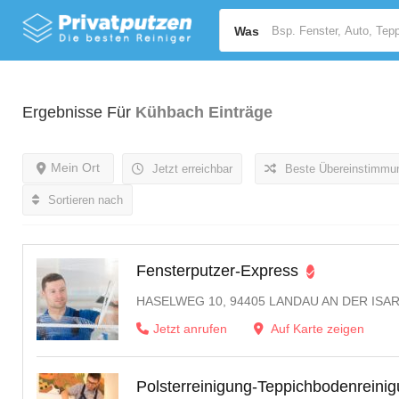
Was
Ergebnisse Für
Kühbach
Einträge
Mein Ort
Jetzt erreichbar
Beste Übereinstimmu
Sortieren nach
Fensterputzer-Express
HASELWEG 10, 94405 LANDAU AN DER ISA
Jetzt anrufen
Auf Karte zeigen
Polsterreinigung-Teppichbodenreini