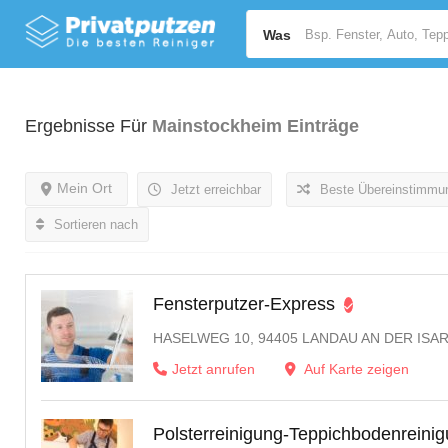
Was
Ergebnisse Für
Mainstockheim
Einträge
Mein Ort
Jetzt erreichbar
Beste Übereinstimmu
Sortieren nach
Fensterputzer-Express
HASELWEG 10, 94405 LANDAU AN DER ISA
Jetzt anrufen
Auf Karte zeigen
Polsterreinigung-Teppichbodenreini