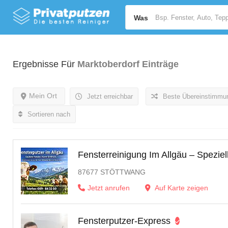
Was
Ergebnisse Für
Marktoberdorf
Einträge
Mein Ort
Jetzt erreichbar
Beste Übereinstimmu
Sortieren nach
Fensterreinigung Im Allgäu – Speziel
87677 STÖTTWANG
Jetzt anrufen
Auf Karte zeigen
Fensterputzer-Express