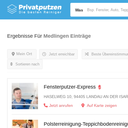
Was
Ergebnisse Für
Medlingen
Einträge
Mein Ort
Jetzt erreichbar
Beste Übereinstimmu
Sortieren nach
Fensterputzer-Express
HASELWEG 10, 94405 LANDAU AN DER ISA
Jetzt anrufen
Auf Karte zeigen
Polsterreinigung-Teppichbodenreini