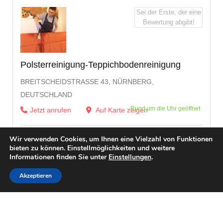
Sei der Erste, der eine
Bewertung abgibt!
Polsterreinigung-Teppichbodenreinigung
BREITSCHEIDSTRASSE 43, NÜRNBERG, D
EUTSCHLAND
Rund um die Uhr geöffnet
Jetzt anrufen
Auf Karte zeigen
Wir verwenden Cookies, um Ihnen eine Vielzahl von Funktionen
bieten zu können. Einstellmöglichkeiten und weitere
Informationen finden Sie unter
Einstellungen
.
Akzeptieren