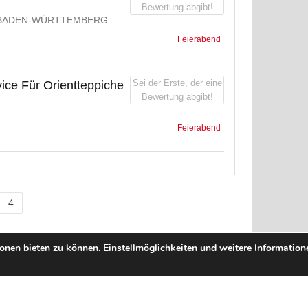
Bewertung abgibt!
 BADEN-WÜRTTEMBERG
Feierabend
Sei der Erste, der eine
ice Für Orientteppiche
Bewertung abgibt!
Feierabend
4
nen bieten zu können. Einstellmöglichkeiten und weitere Informatione