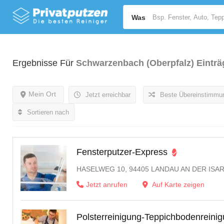
Was
Ergebnisse Für
Schwarzenbach (Oberpfalz)
Einträ
Mein Ort
Jetzt erreichbar
Beste Übereinstimmu
Sortieren nach
Fensterputzer-Express
HASELWEG 10, 94405 LANDAU AN DER ISA
Jetzt anrufen
Auf Karte zeigen
Polsterreinigung-Teppichbodenreini