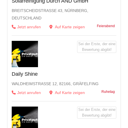
Solarreinigung Durch AND GmbH
BREITSCHEIDSTRASSE 43, NÜRNBERG, D
EUTSCHLAND
Feierabend
Jetzt anrufen
Auf Karte zeigen
Sei der Erste, der eine
Bewertung abgibt!
Daily Shine
WALDHEIMSTRASSE 12, 82166, GRÄFELFING
Ruhetag
Jetzt anrufen
Auf Karte zeigen
Sei der Erste, der eine
Bewertung abgibt!