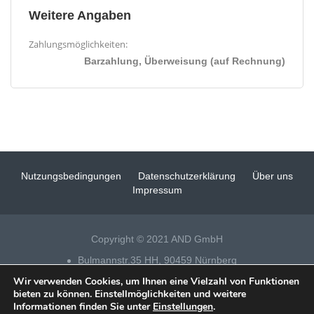
Weitere Angaben
Zahlungsmöglichkeiten:
Barzahlung, Überweisung (auf Rechnung)
Nutzungsbedingungen
Datenschutzerklärung
Über uns
Impressum
Copyright © 2021 AND GmbH
Bulmannstr.35 HH, 90459 Nürnberg
Wir verwenden Cookies, um Ihnen eine Vielzahl von Funktionen
Tel 0911 – 14 88 69 25
bieten zu können. Einstellmöglichkeiten und weitere
Informationen finden Sie unter
Einstellungen
.
Datenschutz
|
Impressum
|
Fensterputzer Nürnberg
| Technische