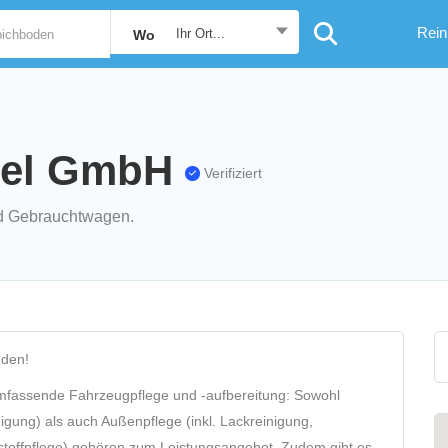
Rein
Ihr Ort...
Wo
heel GmbH
Verifiziert
und Gebrauchtwagen.
nden!
mfassende Fahrzeugpflege und ‑aufbereitung: Sowohl
inigung) als auch Außenpflege (inkl. Lackreinigung,
tstoffpflege) gehören zum Leistungsangebot. Zudem gibt es