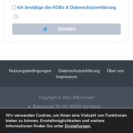
Ich bestätige die AGBs & Datenschutzerklärung
Nutzungsbedingungen
Datenschutzerklärung
Über uns
Impressum
Copyright © 2021 AND GmbH
Bulmannstr.35 HH, 90459 Nürnberg
Wir verwenden Cookies, um Ihnen eine Vielzahl von Funktionen
Tel 0911 – 14 88 69 25
bieten zu können. Einstellmöglichkeiten und weitere
Informationen finden Sie unter
Einstellungen
.
Datenschutz
|
Impressum
|
Fensterputzer Nürnberg
| Technische