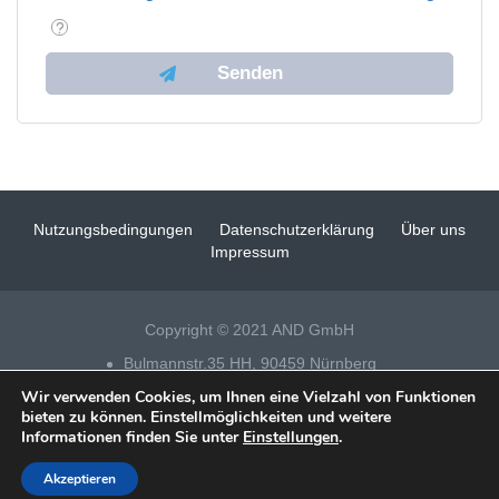
Nutzungsbedingungen
Datenschutzerklärung
Über uns
Impressum
Copyright © 2021 AND GmbH
Bulmannstr.35 HH, 90459 Nürnberg
Wir verwenden Cookies, um Ihnen eine Vielzahl von Funktionen
Tel 0911 – 14 88 69 25
bieten zu können. Einstellmöglichkeiten und weitere
Informationen finden Sie unter
Einstellungen
.
Datenschutz
|
Impressum
|
Fensterputzer Nürnberg
| Technische
Realisation & SEO:
xeomueller
Akzeptieren