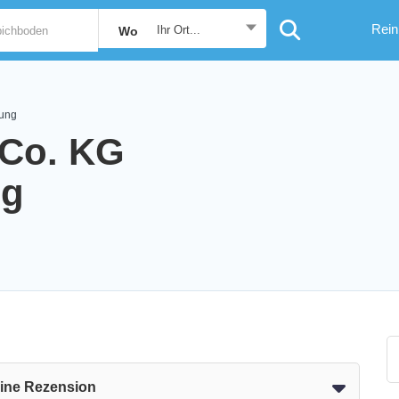
Rein
Ihr Ort...
Wo
gung
 Co. KG
ng
eine Rezension