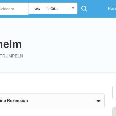
Rein
Ihr Ort...
Wo
helm
NTRÜMPELN
eine Rezension