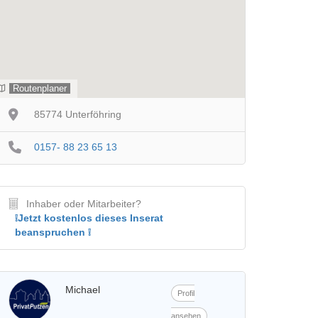
Routenplaner
85774 Unterföhring
0157- 88 23 65 13
Inhaber oder Mitarbeiter?
❕Jetzt kostenlos dieses Inserat
beanspruchen ❕
Michael
Profil
ansehen