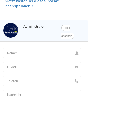
❕Jetzt kostenlos dieses Inserat
beanspruchen ❕
Administrator
Profil
ansehen