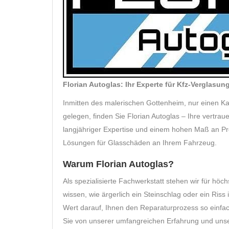
Florian Autoglas: Ihr Experte für Kfz-Verglasun
Inmitten des malerischen Gottenheim, nur einen Ka
gelegen, finden Sie Florian Autoglas – Ihre vertrau
langjähriger Expertise und einem hohen Maß an Prof
Lösungen für Glasschäden an Ihrem Fahrzeug.
Warum Florian Autoglas?
Als spezialisierte Fachwerkstatt stehen wir für höc
wissen, wie ärgerlich ein Steinschlag oder ein Ris
Wert darauf, Ihnen den Reparaturprozess so einfach
Sie von unserer umfangreichen Erfahrung und uns