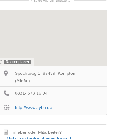
Zeige Alle Öffnungszeiten
Routenplaner
Spechtweg 1, 87439, Kempten
(Allgäu)
0831- 573 16 04
http://www.aybu.de
Inhaber oder Mitarbeiter?
❕Jetzt kostenlos dieses Inserat