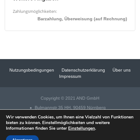
Zahlungsmöglichkeiten:
Barzahlung, Überweisung (auf Rechnung)
Nutzungsbedingungen
Datenschutzerklärung
Über uns
Impressum
Copyright © 2021 AND GmbH
Bulmannstr.35 HH, 90459 Nürnberg
Wir verwenden Cookies, um Ihnen eine Vielzahl von Funktionen
Tel 0911 – 14 88 69 25
bieten zu können. Einstellmöglichkeiten und weitere
Informationen finden Sie unter
Einstellungen
.
Datenschutz
|
Impressum
|
Fensterputzer Nürnberg
| Technische
Realisation & SEO:
xeomueller