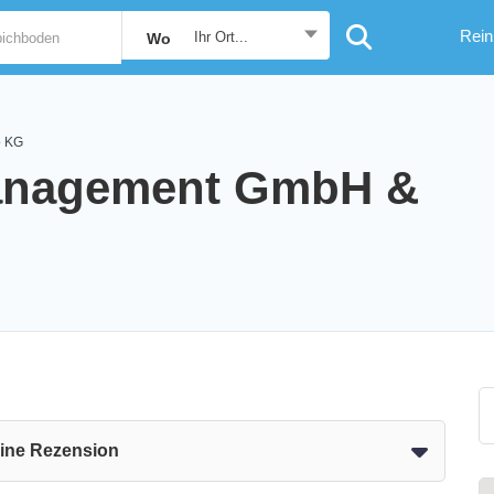
Rein
Ihr Ort...
Wo
o KG
anagement GmbH &
eine Rezension