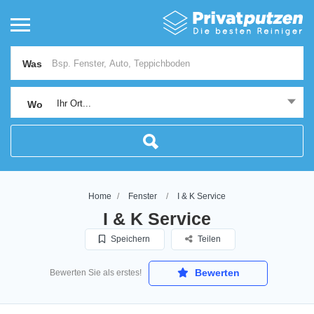
Was
Ihr Ort...
Wo
Home
Fenster
I & K Service
I & K Service
Speichern
Teilen
Bewerten
Bewerten Sie als erstes!