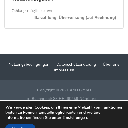
Zahlungsmöglichkeiten:
Barzahlung, Überweisung (auf Rechnung)
Nutzungsbedingungen
Datenschutzerklärung
Über uns
Impressum
Copyright © 2021 AND GmbH
Bulmannstr.35 HH, 90459 Nürnberg
Wir verwenden Cookies, um Ihnen eine Vielzahl von Funktionen
Tel 0911 – 14 88 69 25
bieten zu können. Einstellmöglichkeiten und weitere
Informationen finden Sie unter
Einstellungen
.
Datenschutz
|
Impressum
|
Fensterputzer Nürnberg
| Technische
Realisation & SEO:
xeomueller