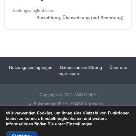
Zahlungsmöglichkeiten:
Barzahlung, Überweisung (auf Rechnung)
Nutzungsbedingungen
Datenschutzerklärung
Über uns
Impressum
Copyright © 2021 AND GmbH
Bulmannstr.35 HH, 90459 Nürnberg
Wir verwenden Cookies, um Ihnen eine Vielzahl von Funktionen
Tel 0911 – 14 88 69 25
bieten zu können. Einstellmöglichkeiten und weitere
Informationen finden Sie unter
Einstellungen
.
Datenschutz
|
Impressum
|
Fensterputzer Nürnberg
| Technische
Realisation & SEO:
xeomueller
Akzeptieren