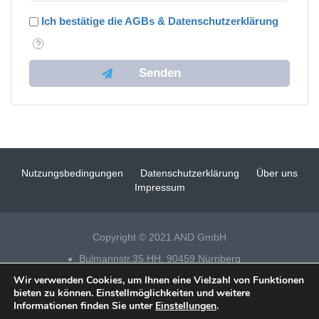
Ich bestätige die AGBs & Datenschutzerklärung
Nutzungsbedingungen
Datenschutzerklärung
Über uns
Impressum
Copyright © 2021 AND GmbH
Bulmannstr.35 HH, 90459 Nürnberg
Wir verwenden Cookies, um Ihnen eine Vielzahl von Funktionen
Tel 0911 – 14 88 69 25
bieten zu können. Einstellmöglichkeiten und weitere
Informationen finden Sie unter
Einstellungen
.
Datenschutz
|
Impressum
|
Fensterputzer Nürnberg
| Technische