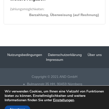
Zahlungsmöglichkeiten:
Barzahlung, Überweisung (auf Rechnung)
Nutzungsbedingungen
Datenschutzerklärung
Über uns
Impressum
Copyright © 2021 AND GmbH
Bulmannstr.35 HH, 90459 Nürnberg
Wir verwenden Cookies, um Ihnen eine Vielzahl von Funktionen
Tel 0911 – 14 88 69 25
bieten zu können. Einstellmöglichkeiten und weitere
Informationen finden Sie unter
Einstellungen
.
Datenschutz
|
Impressum
|
Fensterputzer Nürnberg
| Technische
Realisation & SEO:
xeomueller