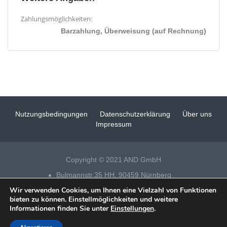
Zahlungsmöglichkeiten:
Barzahlung, Überweisung (auf Rechnung)
Nutzungsbedingungen
Datenschutzerklärung
Über uns
Impressum
Copyright © 2021 AND GmbH
Bulmannstr.35 HH, 90459 Nürnberg
Wir verwenden Cookies, um Ihnen eine Vielzahl von Funktionen
Tel 0911 – 14 88 69 25
bieten zu können. Einstellmöglichkeiten und weitere
Informationen finden Sie unter
Einstellungen
.
Datenschutz
|
Impressum
|
Fensterputzer Nürnberg
| Technische
Realisation & SEO:
xeomueller