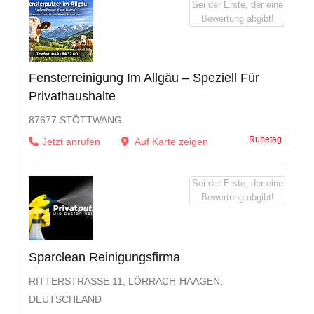
Sei der Erste, der eine
Bewertung abgibt!
Fensterreinigung Im Allgäu – Speziell Für
Privathaushalte
87677 STÖTTWANG
Ruhetag
Jetzt anrufen
Auf Karte zeigen
Sei der Erste, der eine
Bewertung abgibt!
Sparclean Reinigungsfirma
RITTERSTRASSE 11, LÖRRACH-HAAGEN, D
EUTSCHLAND