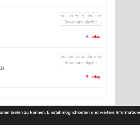
Sei der Erste, der eine
Bewertung abgibt!
Ruhetag
Sei der Erste, der eine
Bewertung abgibt!
EN
Ruhetag
nen bieten zu können. Einstellmöglichkeiten und weitere Informatione